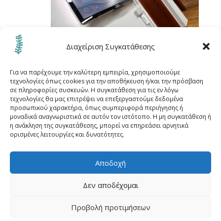
Διαχείριση Συγκατάθεσης
Για να παρέχουμε την καλύτερη εμπειρία, χρησιμοποιούμε
τεχνολογίες όπως cookies για την αποθήκευση ή/και την πρόσβαση
σε πληροφορίες συσκευών. Η συγκατάθεση για τις εν λόγω
τεχνολογίες θα μας επιτρέψει να επεξεργαστούμε δεδομένα
προσωπικού χαρακτήρα, όπως συμπεριφορά περιήγησης ή
μοναδικά αναγνωριστικά σε αυτόν τον ιστότοπο. Η μη συγκατάθεση ή
Αρχική
Μεθόδοι
Καπερνάρος Μάνος
η ανάκληση της συγκατάθεσης, μπορεί να επηρεάσει αρνητικά
ορισμένες λειτουργίες και δυνατότητες.
Ο χώρος
Σύνδεσμοι
Blog
Διεύθυνση
Επικοινωνία
Πολιτική Cookies (ΕΕ)
Αποδοχή
Δεν αποδέχομαι
© 2019
Manual Rehab
All Rights Reserved |
ßy
Προβολή προτιμήσεων
site4doctor
and
MyMedical
|
Όροι - Προϋποθέσεις