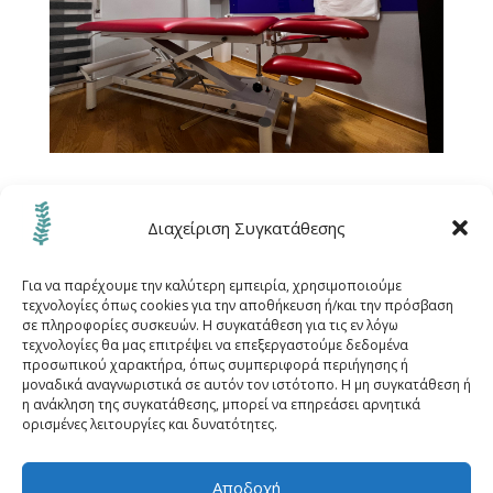
1
2
3
Την επόμενη
Διαχείριση Συγκατάθεσης
Για να παρέχουμε την καλύτερη εμπειρία, χρησιμοποιούμε
τεχνολογίες όπως cookies για την αποθήκευση ή/και την πρόσβαση
σε πληροφορίες συσκευών. Η συγκατάθεση για τις εν λόγω
τεχνολογίες θα μας επιτρέψει να επεξεργαστούμε δεδομένα
προσωπικού χαρακτήρα, όπως συμπεριφορά περιήγησης ή
μοναδικά αναγνωριστικά σε αυτόν τον ιστότοπο. Η μη συγκατάθεση ή
Αρχική
Μεθόδοι
Καπερνάρος Μάνος
η ανάκληση της συγκατάθεσης, μπορεί να επηρεάσει αρνητικά
ορισμένες λειτουργίες και δυνατότητες.
Ο χώρος
Σύνδεσμοι
Blog
Διεύθυνση
Επικοινωνία
Πολιτική Cookies (ΕΕ)
Αποδοχή