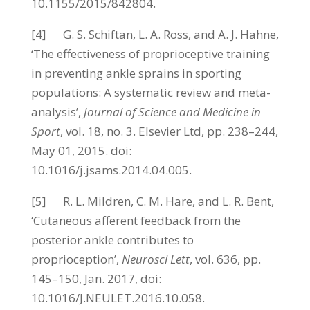
10.1155/2015/842804.
[4] G. S. Schiftan, L. A. Ross, and A. J. Hahne,
‘The effectiveness of proprioceptive training
in preventing ankle sprains in sporting
populations: A systematic review and meta-
analysis’,
Journal of Science and Medicine in
Sport
, vol. 18, no. 3. Elsevier Ltd, pp. 238–244,
May 01, 2015. doi:
10.1016/j.jsams.2014.04.005.
[5] R. L. Mildren, C. M. Hare, and L. R. Bent,
‘Cutaneous afferent feedback from the
posterior ankle contributes to
proprioception’,
Neurosci Lett
, vol. 636, pp.
145–150, Jan. 2017, doi:
10.1016/J.NEULET.2016.10.058.