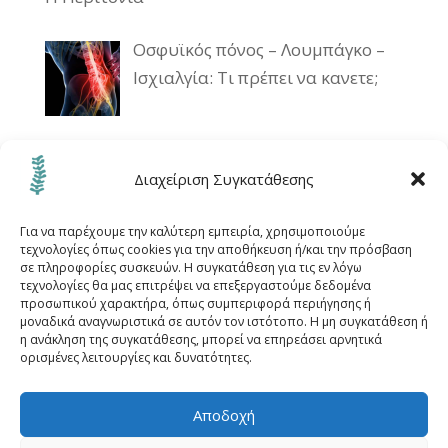
Οσφυϊκός πόνος – Λουμπάγκο –
Ισχιαλγία: Τι πρέπει να κανετε;
Καλοκαιρνοί πόνοι…
Διαχείριση Συγκατάθεσης
Για να παρέχουμε την καλύτερη εμπειρία, χρησιμοποιούμε
τεχνολογίες όπως cookies για την αποθήκευση ή/και την πρόσβαση
σε πληροφορίες συσκευών. Η συγκατάθεση για τις εν λόγω
τεχνολογίες θα μας επιτρέψει να επεξεργαστούμε δεδομένα
προσωπικού χαρακτήρα, όπως συμπεριφορά περιήγησης ή
μοναδικά αναγνωριστικά σε αυτόν τον ιστότοπο. Η μη συγκατάθεση ή
Αρχική
Μεθόδοι
Καπερνάρος Μάνος
η ανάκληση της συγκατάθεσης, μπορεί να επηρεάσει αρνητικά
ορισμένες λειτουργίες και δυνατότητες.
Ο χώρος
Σύνδεσμοι
Blog
Διεύθυνση
Επικοινωνία
Πολιτική Cookies (ΕΕ)
Αποδοχή