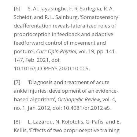
[6] S. AL Jayasinghe, F. R. Sarlegna, R. A.
Scheidt, and R. L. Sainburg, ‘Somatosensory
deafferentation reveals lateralized roles of
proprioception in feedback and adaptive
feedforward control of movement and
posture’,
Curr Opin Physiol
, vol. 19, pp. 141–
147, Feb. 2021, doi:
10.1016/J.COPHYS.2020.10.005.
[7] ‘Diagnosis and treatment of acute
ankle injuries: development of an evidence-
based algorithm’,
Orthopedic Review
, vol. 4,
no. 1, Jan. 2012, doi: 10.4081/or.2012.e5.
[8] L. Lazarou, N. Kofotolis, G. Pafis, and E.
Kellis, ‘Effects of two proprioceptive training