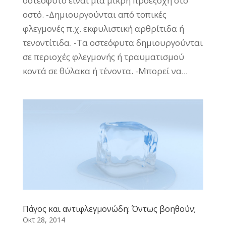
οστεόφυτο είναι μια μικρή προεξοχή στο
οστό. -Δημιουργούνται από τοπικές
φλεγμονές π.χ. εκφυλιστική αρθρίτιδα ή
τενοντίτιδα. -Τα οστεόφυτα δημιουργούνται
σε περιοχές φλεγμονής ή τραυματισμού
κοντά σε θύλακα ή τένοντα. -Μπορεί να...
Πάγος και αντιφλεγμονώδη: Όντως βοηθούν;
Οκτ 28, 2014