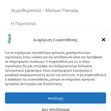
Χειροθεραπεία – Manual Therapy
Η Περιτονία
Οσφυϊκός πόνος – Λουμπάγκο –
Διαχείριση Συγκατάθεσης
Ισχιαλγία: Τι πρέπει να κανετε;
Για να παρέχουμε την καλύτερη εμπειρία, χρησιμοποιούμε
τεχνολογίες όπως cookies για την αποθήκευση ή/και την πρόσβαση
σε πληροφορίες συσκευών. Η συγκατάθεση για τις εν λόγω
τεχνολογίες θα μας επιτρέψει να επεξεργαστούμε δεδομένα
προσωπικού χαρακτήρα, όπως συμπεριφορά περιήγησης ή
μοναδικά αναγνωριστικά σε αυτόν τον ιστότοπο. Η μη συγκατάθεση ή
Αρχική
Μεθόδοι
Καπερνάρος Μάνος
η ανάκληση της συγκατάθεσης, μπορεί να επηρεάσει αρνητικά
ορισμένες λειτουργίες και δυνατότητες.
Ο χώρος
Σύνδεσμοι
Blog
Διεύθυνση
Επικοινωνία
Πολιτική Cookies (ΕΕ)
Αποδοχή
Δεν αποδέχομαι